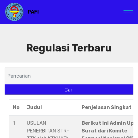
PAFI
Regulasi Terbaru
Cari
No
Judul
Penjelasan Singkat
1
USULAN
Berikut ini Admin Upl
PENERBITAN STR-
Surat dari Komite