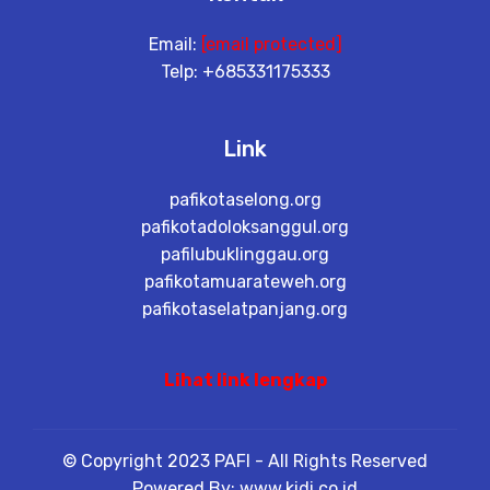
Email:
[email protected]
Telp: +685331175333
Link
pafikotaselong.org
pafikotadoloksanggul.org
pafilubuklinggau.org
pafikotamuarateweh.org
pafikotaselatpanjang.org
Lihat link lengkap
© Copyright 2023 PAFI - All Rights Reserved
Powered By: www.kidi.co.id