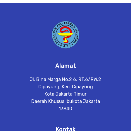
e
t
a
il
Alamat
Jl. Bina Marga No.2 6, RT.6/RW.2
Cipayung, Kec. Cipayung
Kota Jakarta Timur
Daerah Khusus Ibukota Jakarta
13840
Kontak