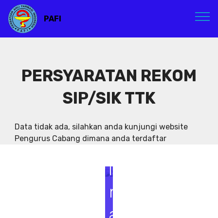
PAFI
PERSYARATAN REKOM
SIP/SIK TTK
S
e
Data tidak ada, silahkan anda kunjungi website
Pengurus Cabang dimana anda terdaftar
m
i
n
a